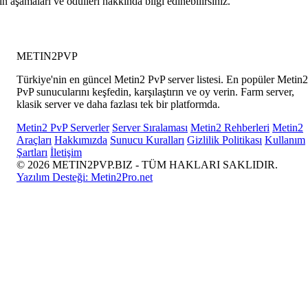
 aşamaları ve ödülleri hakkında bilgi edinebilirsiniz.
METIN2
PVP
Türkiye'nin en güncel Metin2 PvP server listesi. En popüler Metin2
PvP sunucularını keşfedin, karşılaştırın ve oy verin. Farm server,
klasik server ve daha fazlası tek bir platformda.
Metin2 PvP Serverler
Server Sıralaması
Metin2 Rehberleri
Metin2
Araçları
Hakkımızda
Sunucu Kuralları
Gizlilik Politikası
Kullanım
Şartları
İletişim
© 2026 METIN2PVP.BIZ - TÜM HAKLARI SAKLIDIR.
Yazılım Desteği:
Metin2Pro.net