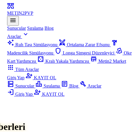
fort
METIN2
PVP
menu
Sunucular
Sıralama
Blog
expand_more
Araçlar
auto_awesome
swords
hardware
Ruh Taşı Simülasyonu
Ortalama Zarar Efsunu
shield
playing_cards
Madencilik Simülasyonu
Longa Simgesi Düzenleyici
Oke
casino
store
Kart Yardımcısı
Kralı Yakala Yardımcısı
Metin2 Market
apps
Tüm Araçlar
person_add
Giriş Yap
KAYIT OL
dns
leaderboard
article
build
Sunucular
Sıralama
Blog
Araçlar
login
person_add
Giriş Yap
KAYIT OL
erleri