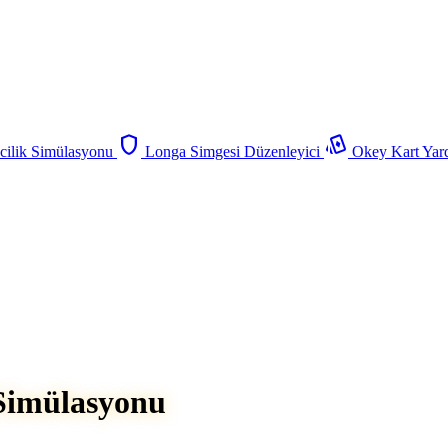
shield
playing_cards
ilik Simülasyonu
Longa Simgesi Düzenleyici
Okey Kart Yar
Simülasyonu