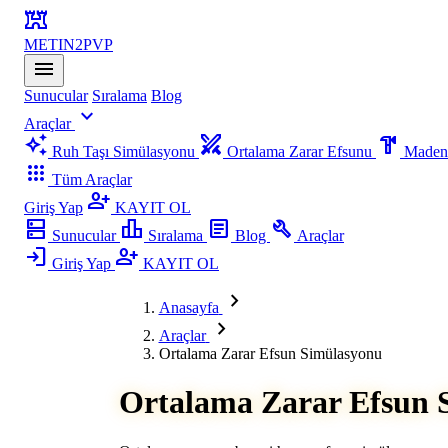
fort
METIN2
PVP
menu
Sunucular
Sıralama
Blog
expand_more
Araçlar
auto_awesome
swords
hardware
Ruh Taşı Simülasyonu
Ortalama Zarar Efsunu
Madenc
apps
Tüm Araçlar
person_add
Giriş Yap
KAYIT OL
dns
leaderboard
article
build
Sunucular
Sıralama
Blog
Araçlar
login
person_add
Giriş Yap
KAYIT OL
chevron_right
Anasayfa
chevron_right
Araçlar
Ortalama Zarar Efsun Simülasyonu
Ortalama Zarar Efsun 