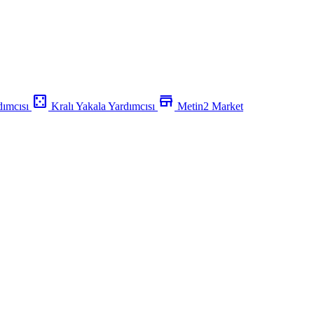
casino
store
dımcısı
Kralı Yakala Yardımcısı
Metin2 Market