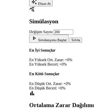
auto_awesome
Efsun At
query_stats
Simülasyon
Değişim Sayısı
play_arrow
Simülasyonu Başlat
Sıfırla
En İyi Sonuçlar
En Yüksek Ort. Zarar:
+0%
En Yüksek Beceri:
+0%
En Kötü Sonuçlar
En Düşük Ort. Zarar:
+0%
En Düşük Beceri:
+0%
bar_chart
Ortalama Zarar Dağılımı