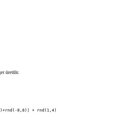
r üretilir.
)+rnd(-8,8)| + rnd(1,4)