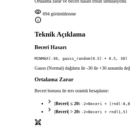
Ortalama zarar ve beceri hasarı efsun simülasyonu
visibility
694 görüntülenme
info
Teknik Açıklama
Beceri Hasarı
MINMAX(-30, gauss_random(0.5) + 0.5, 30)
Gauss (Normal) dağılımı ile -30 ile +30 arasında değe
Ortalama Zarar
Beceri bonusu ile ters orantılı hesaplanır:
chevron_right
|Beceri| ≤ 20:
-2×Beceri + |rnd(-8,8
chevron_right
|Beceri| > 20:
-2×Beceri + rnd(1,5)
swords