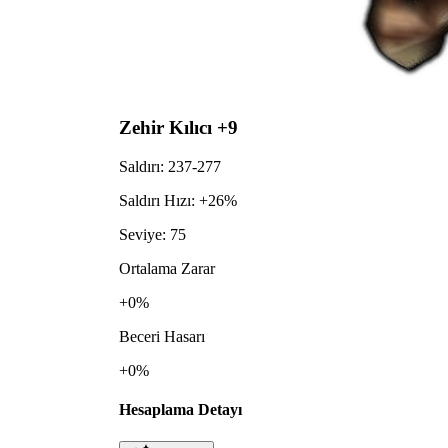
Zehir Kılıcı +9
Saldırı:
237-277
Saldırı Hızı:
+26%
Seviye:
75
Ortalama Zarar
+0%
Beceri Hasarı
+0%
Hesaplama Detayı