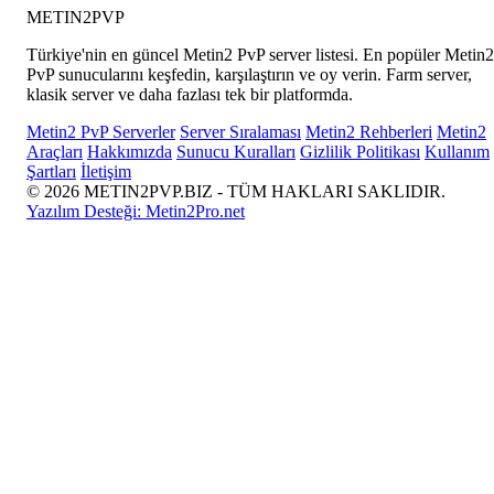
METIN2
PVP
Türkiye'nin en güncel Metin2 PvP server listesi. En popüler Metin2
PvP sunucularını keşfedin, karşılaştırın ve oy verin. Farm server,
klasik server ve daha fazlası tek bir platformda.
Metin2 PvP Serverler
Server Sıralaması
Metin2 Rehberleri
Metin2
Araçları
Hakkımızda
Sunucu Kuralları
Gizlilik Politikası
Kullanım
Şartları
İletişim
© 2026 METIN2PVP.BIZ - TÜM HAKLARI SAKLIDIR.
Yazılım Desteği:
Metin2Pro.net