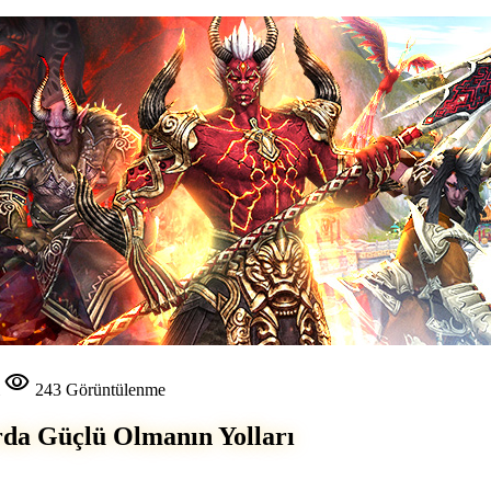
visibility
i
243 Görüntülenme
rda Güçlü Olmanın Yolları