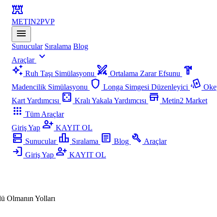
fort
METIN2
PVP
menu
Sunucular
Sıralama
Blog
expand_more
Araçlar
auto_awesome
swords
hardware
Ruh Taşı Simülasyonu
Ortalama Zarar Efsunu
shield
playing_cards
Madencilik Simülasyonu
Longa Simgesi Düzenleyici
Oke
casino
store
Kart Yardımcısı
Kralı Yakala Yardımcısı
Metin2 Market
apps
Tüm Araçlar
person_add
Giriş Yap
KAYIT OL
dns
leaderboard
article
build
Sunucular
Sıralama
Blog
Araçlar
login
person_add
Giriş Yap
KAYIT OL
ü Olmanın Yolları