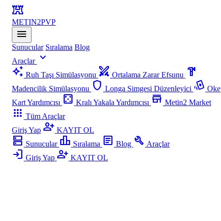
fort
METIN2
PVP
menu
Sunucular
Sıralama
Blog
expand_more
Araçlar
auto_awesome
swords
hardware
Ruh Taşı Simülasyonu
Ortalama Zarar Efsunu
shield
playing_cards
Madencilik Simülasyonu
Longa Simgesi Düzenleyici
Oke
casino
store
Kart Yardımcısı
Kralı Yakala Yardımcısı
Metin2 Market
apps
Tüm Araçlar
person_add
Giriş Yap
KAYIT OL
dns
leaderboard
article
build
Sunucular
Sıralama
Blog
Araçlar
login
person_add
Giriş Yap
KAYIT OL