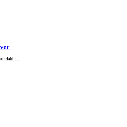
rver
undaki t...