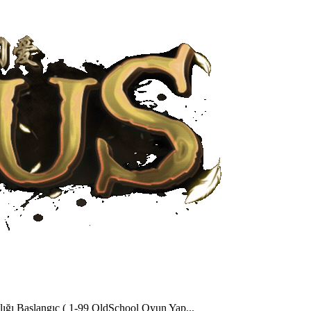
aşlangıç ( 1-99 OldSchool Oyun Yap...