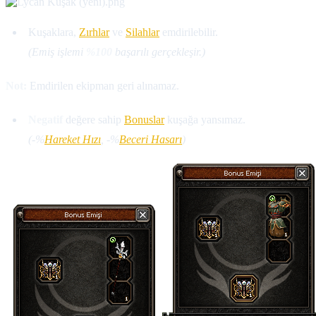
Kuşaklara,
Zırhlar
ve
Silahlar
emdirilebilir.
(Emiş işlemi
%100
başarılı gerçekleşir.)
Not:
Emdirilen ekipman geri alınamaz.
Negatif
değere sahip
Bonuslar
kuşağa yansımaz.
(-%
Hareket Hızı
, -%
Beceri Hasarı
)