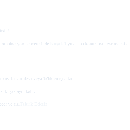
rsin!
ve kombinasyon penceresinde
Kuşak 1
yuvasına konur, aynı evrimdeki 
 kuşak evrimleşir veya %'lik emişi artar.
i kuşak aynı kalır.
çer ve sizi
Tebrik Ederiz!