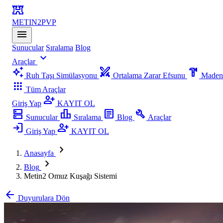
fort
METIN2
PVP
menu
Sunucular
Sıralama
Blog
expand_more
Araçlar
auto_awesome
swords
hardware
Ruh Taşı Simülasyonu
Ortalama Zarar Efsunu
Madenc
apps
Tüm Araçlar
person_add
Giriş Yap
KAYIT OL
dns
leaderboard
article
build
Sunucular
Sıralama
Blog
Araçlar
login
person_add
Giriş Yap
KAYIT OL
chevron_right
Anasayfa
chevron_right
Blog
Metin2 Omuz Kuşağı Sistemi
arrow_back
Duyurulara Dön