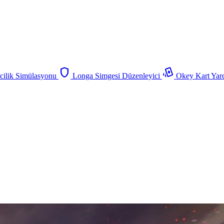
shield
playing_cards
ilik Simülasyonu
Longa Simgesi Düzenleyici
Okey Kart Yar