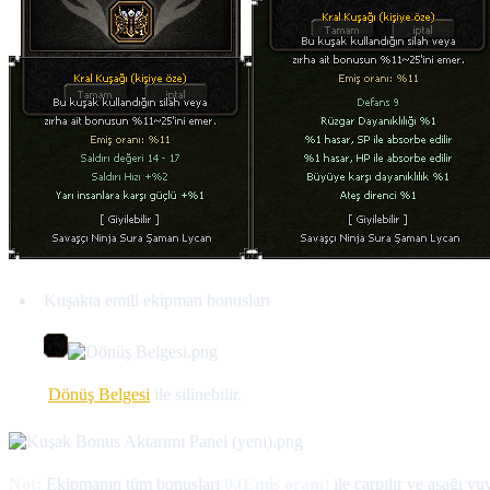
Kuşakta emili ekipman bonusları
Dönüş Belgesi
ile silinebilir.
Not:
Ekipmanın tüm bonusları
0,(Emiş oranı)
ile çarpılır ve aşağı y