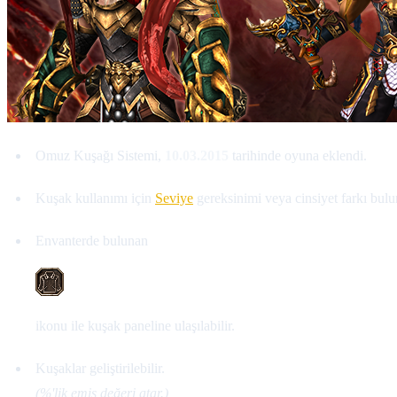
Omuz Kuşağı Sistemi,
10.03.2015
tarihinde oyuna eklendi.
Kuşak kullanımı için
Seviye
gereksinimi veya cinsiyet farkı bul
Envanterde bulunan
ikonu ile kuşak paneline ulaşılabilir.
Kuşaklar geliştirilebilir.
(%'lik emiş değeri atar.)