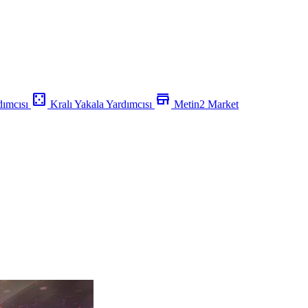
casino
store
dımcısı
Kralı Yakala Yardımcısı
Metin2 Market