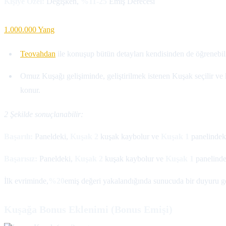
Kişiye Özel:
Değişken,
%11-25
Emiş Derecesi
1.000.000 Yang
Teovahdan
ile konuşup bütün detayları kendisinden de öğrenebili
Omuz Kuşağı gelişiminde, geliştirilmek istenen Kuşak seçilir 
konur.
2 Şekilde sonuçlanabilir:
Başarılı:
Paneldeki,
Kuşak 2
kuşak kaybolur ve
Kuşak 1
panelindeki
Başarısız:
Paneldeki,
Kuşak 2
kuşak kaybolur ve
Kuşak 1
panelindek
İlk evriminde,
%20
emiş değeri yakalandığında sunucuda bir duyuru ge
Kuşağa Bonus Eklenimi (Bonus Emişi)