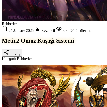
Rehberler
calendar_today
person
visibility
24 January 2026
Reginleif
304 Görüntülenme
Metin2 Omuz Kuşağı Sistemi
share
Paylaş
Kategori:
Rehberler