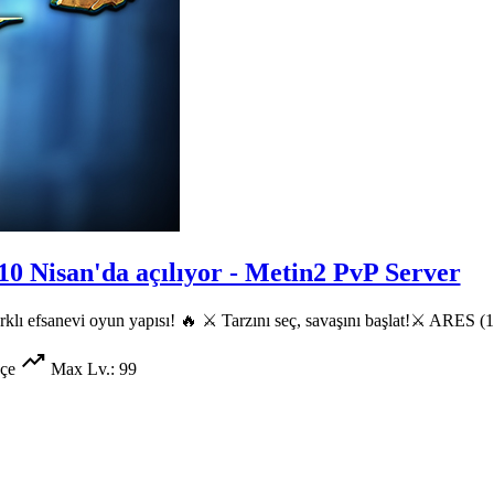
 10 Nisan'da açılıyor - Metin2 PvP Server
efsanevi oyun yapısı! 🔥 ⚔️ Tarzını seç, savaşını başlat!⚔️ ARES (1.
trending_up
çe
Max Lv.: 99