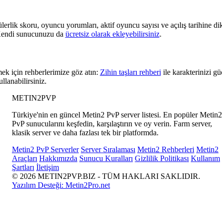
lik skoru, oyuncu yorumları, aktif oyuncu sayısı ve açılış tarihine di
z. Kendi sunucunuzu da
ücretsiz olarak ekleyebilirsiniz
.
ek için rehberlerimize göz atın:
Zihin taşları rehberi
ile karakterinizi gü
llanabilirsiniz.
METIN2
PVP
Türkiye'nin en güncel Metin2 PvP server listesi. En popüler Metin2
PvP sunucularını keşfedin, karşılaştırın ve oy verin. Farm server,
klasik server ve daha fazlası tek bir platformda.
Metin2 PvP Serverler
Server Sıralaması
Metin2 Rehberleri
Metin2
Araçları
Hakkımızda
Sunucu Kuralları
Gizlilik Politikası
Kullanım
Şartları
İletişim
© 2026 METIN2PVP.BIZ - TÜM HAKLARI SAKLIDIR.
Yazılım Desteği:
Metin2Pro.net