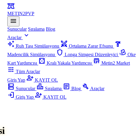
fort
METIN2
PVP
menu
Sunucular
Sıralama
Blog
expand_more
Araçlar
auto_awesome
swords
hardware
Ruh Taşı Simülasyonu
Ortalama Zarar Efsunu
shield
playing_cards
Madencilik Simülasyonu
Longa Simgesi Düzenleyici
Oke
casino
store
Kart Yardımcısı
Kralı Yakala Yardımcısı
Metin2 Market
apps
Tüm Araçlar
person_add
Giriş Yap
KAYIT OL
dns
leaderboard
article
build
Sunucular
Sıralama
Blog
Araçlar
login
person_add
Giriş Yap
KAYIT OL
si