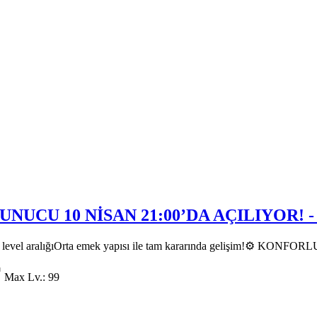
NUCU 10 NİSAN 21:00’DA AÇILIYOR! - M
 aralığıOrta emek yapısı ile tam kararında gelişim!⚙️ KONFO
p
Max Lv.: 99