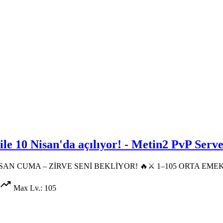
ile 10 Nisan'da açılıyor! - Metin2 PvP Serv
SAN CUMA – ZİRVE SENİ BEKLİYOR! 🔥⚔️ 1–105 ORTA EMEK
trending_up
Max Lv.: 105