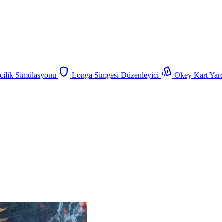
shield
playing_cards
ilik Simülasyonu
Longa Simgesi Düzenleyici
Okey Kart Yar