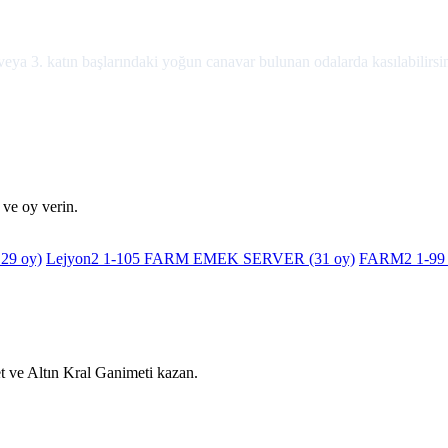
veya 3. katın başlarındaki yoğun canavar bulunan odalarda kasılabilirsi
 ve oy verin.
129 oy)
Lejyon2 1-105 FARM EMEK SERVER
(31 oy)
FARM2 1-99
p et ve Altın Kral Ganimeti kazan.