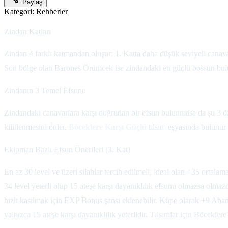
Paylaş
Kategori:
Rehberler
Zindan Katları
Zindan 4 farklı katmandan oluşur: 1. Katta daha düşük seviyeli canavarl
Son bölge olan Barones Örümcek ise zindandaki en güçlü bossun bulun
Zindanın 3 Temel Efsunu
Zindandaki canavarlara karşı doğrudan bir efsun bulunmasa da şu 3 öz
kilitlenmesini önler.
Böceklere Karşı Güçlü
tılsım eşyasında bulunur v
Ekipman Bazlı Efsun Önerileri (3. Kat)
En az 30 level ve üzeri silahlar tercih edilmeli, ideal olan +35 ortalama
34 level yeterli olup 15 ateşe karşı dayanıklılık efsunu olmazsa olmazd
hızlı kasılmak için EXP Bonus şansı eklenebilir. Küpe olarak +9 Aban
yalnızca 15 ateşe karşı dayanıklılık yeterlidir. Tılsımlar için Böcekl