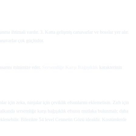
ma ihtimali vardır. 3. Katta gelişmiş canavarlar ve bosslar yer alır.
anavarlar çok güçlüdür.
asarını minimize eder.
Sersemliğe Karşı Bağışıklık
karakterinin
ar için zeka, ninjalar için çeviklik efsunlarını eklemelisin. Zırh için
. Kalkanda sersemliğe karşı bağışıklık efsunu mutlaka bulunmalı; daha
lenebilir. Bilezikte 54 level Cennetin Gözü idealdir. Kostümlerde