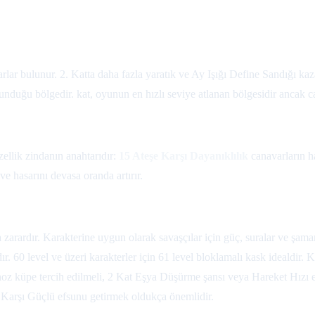
ar bulunur. 2. Katta daha fazla yaratık ve Ay Işığı Define Sandığı kazan
duğu bölgedir. kat, oyunun en hızlı seviye atlanan bölgesidir ancak c
ellik zindanın anahtarıdır:
15 Ateşe Karşı Dayanıklılık
canavarların h
e hasarını devasa oranda artırır.
 zarardır. Karakterine uygun olarak savaşçılar için güç, suralar ve şamanl
ır. 60 level ve üzeri karakterler için 61 level bloklamalı kask idealdir
oz küpe tercih edilmeli, 2 Kat Eşya Düşürme şansı veya Hareket Hızı ek
ere Karşı Güçlü efsunu getirmek oldukça önemlidir.