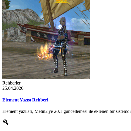
Rehberler
25.04.2026
Element Yazısı Rehberi
Element yazıları, Metin2'ye 20.1 güncellemesi ile eklenen bir sistemdir
build