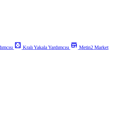
casino
store
dımcısı
Kralı Yakala Yardımcısı
Metin2 Market