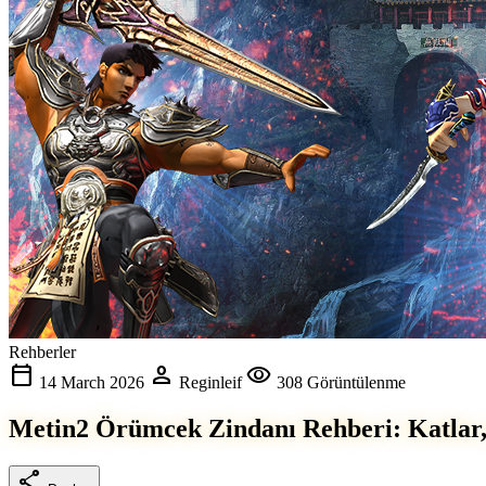
Rehberler
calendar_today
person
visibility
14 March 2026
Reginleif
308 Görüntülenme
Metin2 Örümcek Zindanı Rehberi: Katlar, 
share