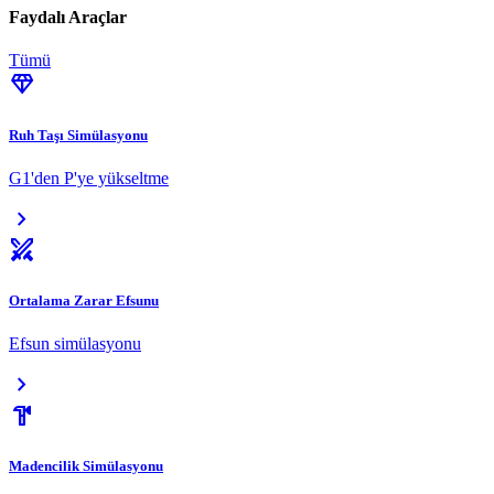
Faydalı Araçlar
Tümü
diamond
Ruh Taşı Simülasyonu
G1'den P'ye yükseltme
chevron_right
swords
Ortalama Zarar Efsunu
Efsun simülasyonu
chevron_right
hardware
Madencilik Simülasyonu