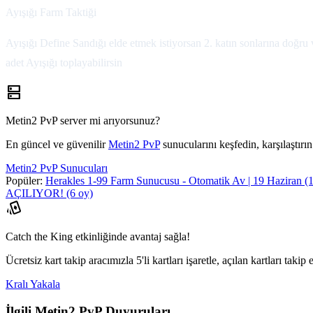
Ayışığı Farm Taktiği
Ayışığı Define Sandığı elde etmek istiyorsan 2. katın sonlarına doğru 
adet Ayışığı toplayabilirsin
dns
Metin2 PvP server mi arıyorsunuz?
En güncel ve güvenilir
Metin2 PvP
sunucularını keşfedin, karşılaştırın
Metin2 PvP Sunucuları
Popüler:
Herakles 1-99 Farm Sunucusu - Otomatik Av | 19 Haziran
(
AÇILIYOR!
(6 oy)
playing_cards
Catch the King etkinliğinde avantaj sağla!
Ücretsiz kart takip aracımızla 5'li kartları işaretle, açılan kartları taki
Kralı Yakala
İlgili Metin2 PvP Duyuruları