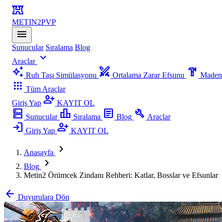
fort
METIN2
PVP
menu
Sunucular
Sıralama
Blog
expand_more
Araçlar
auto_awesome
swords
hardware
Ruh Taşı Simülasyonu
Ortalama Zarar Efsunu
Madenc
apps
Tüm Araçlar
person_add
Giriş Yap
KAYIT OL
dns
leaderboard
article
build
Sunucular
Sıralama
Blog
Araçlar
login
person_add
Giriş Yap
KAYIT OL
chevron_right
Anasayfa
chevron_right
Blog
Metin2 Örümcek Zindanı Rehberi: Katlar, Bosslar ve Efsunlar
arrow_back
Duyurulara Dön