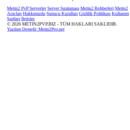
Metin2 PvP Serverler
Server Sıralaması
Metin2 Rehberleri
Metin2
Araçları
Hakkımızda
Sunucu Kuralları
Gizlilik Politikası
Kullanım
Şartları
İletişim
© 2026 METIN2PVP.BIZ - TÜM HAKLARI SAKLIDIR.
Yazılım Desteği:
Metin2Pro.net