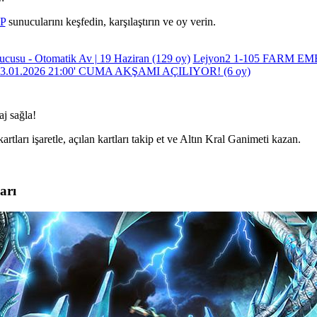
vP
sunucularını keşfedin, karşılaştırın ve oy verin.
ucusu - Otomatik Av | 19 Haziran
(129 oy)
Lejyon2 1-105 FARM E
3.01.2026 21:00' CUMA AKŞAMI AÇILIYOR!
(6 oy)
aj sağla!
kartları işaretle, açılan kartları takip et ve Altın Kral Ganimeti kazan.
arı