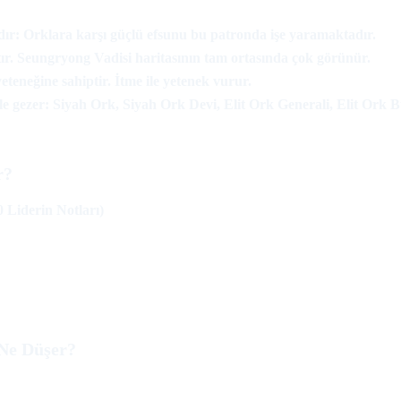
dır: Orklara karşı güçlü efsunu bu patronda işe yaramaktadır.
ktır. Seungryong Vadisi haritasının tam ortasında çok görünür.
yeteneğine sahiptir. İtme ile yetenek vurur.
le gezer: Siyah Ork, Siyah Ork Devi, Elit Ork Generali, Elit Ork
?​
0 Liderin Notları)
Ne Düşer?​