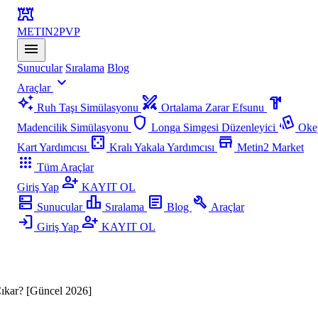
fort
METIN2
PVP
menu
Sunucular
Sıralama
Blog
expand_more
Araçlar
auto_awesome
swords
hardware
Ruh Taşı Simülasyonu
Ortalama Zarar Efsunu
shield
playing_cards
Madencilik Simülasyonu
Longa Simgesi Düzenleyici
Oke
casino
store
Kart Yardımcısı
Kralı Yakala Yardımcısı
Metin2 Market
apps
Tüm Araçlar
person_add
Giriş Yap
KAYIT OL
dns
leaderboard
article
build
Sunucular
Sıralama
Blog
Araçlar
login
person_add
Giriş Yap
KAYIT OL
ıkar?​ [Güncel 2026]