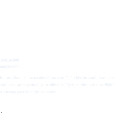
.000,50.000)
000,50.000)
i bu sandıktan çıkarma olasılığınız var. Çoğu kişi bu sandıkları aç
ndıkları satmayı da düşünebilirsiniz. Eğer sandıktan istemediğin b
l Biyolog görevleri için de kesilir.
z?