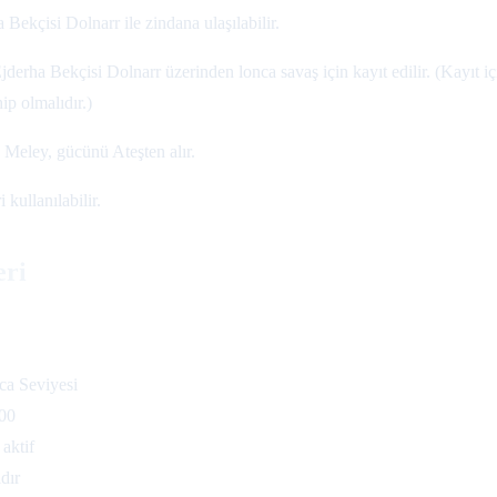
kçisi Dolnarr ile zindana ulaşılabilir.
Ejderha Bekçisi Dolnarr üzerinden lonca savaş için kayıt edilir. (Kayıt 
ip olmalıdır.)
 Meley, gücünü Ateşten alır.
kullanılabilir.
eri
a Seviyesi
00
aktif
dır