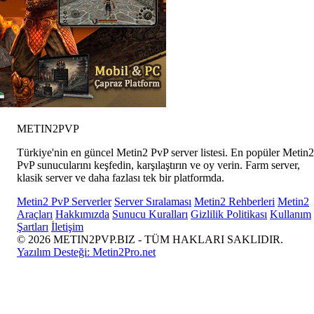
METIN2
PVP
Türkiye'nin en güncel Metin2 PvP server listesi. En popüler Metin2
PvP sunucularını keşfedin, karşılaştırın ve oy verin. Farm server,
klasik server ve daha fazlası tek bir platformda.
Metin2 PvP Serverler
Server Sıralaması
Metin2 Rehberleri
Metin2
Araçları
Hakkımızda
Sunucu Kuralları
Gizlilik Politikası
Kullanım
Şartları
İletişim
© 2026 METIN2PVP.BIZ - TÜM HAKLARI SAKLIDIR.
Yazılım Desteği:
Metin2Pro.net