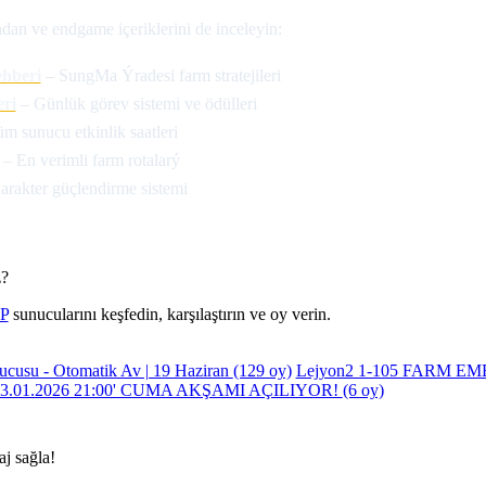
an ve endgame içeriklerini de inceleyin:
hberi
– SungMa Ýradesi farm stratejileri
ri
– Günlük görev sistemi ve ödülleri
m sunucu etkinlik saatleri
– En verimli farm rotalarý
rakter güçlendirme sistemi
z?
vP
sunucularını keşfedin, karşılaştırın ve oy verin.
ucusu - Otomatik Av | 19 Haziran
(129 oy)
Lejyon2 1-105 FARM E
3.01.2026 21:00' CUMA AKŞAMI AÇILIYOR!
(6 oy)
aj sağla!