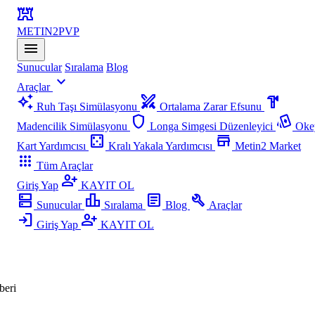
fort
METIN2
PVP
menu
Sunucular
Sıralama
Blog
expand_more
Araçlar
auto_awesome
swords
hardware
Ruh Taşı Simülasyonu
Ortalama Zarar Efsunu
shield
playing_cards
Madencilik Simülasyonu
Longa Simgesi Düzenleyici
Oke
casino
store
Kart Yardımcısı
Kralı Yakala Yardımcısı
Metin2 Market
apps
Tüm Araçlar
person_add
Giriş Yap
KAYIT OL
dns
leaderboard
article
build
Sunucular
Sıralama
Blog
Araçlar
login
person_add
Giriş Yap
KAYIT OL
beri