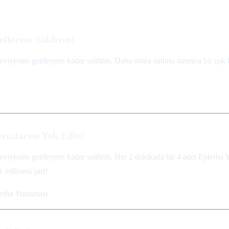
llerine Saldırın!
viyesine gerileyene kadar saldırın. Daha sonra sütunu turuncu bir ışı
talarını Yok Edin!
viyesine gerileyene kadar saldırın. Her 2 dakikada bir 4 adet Ejderha Y
k edilmesi şart!
rha Yumurtası