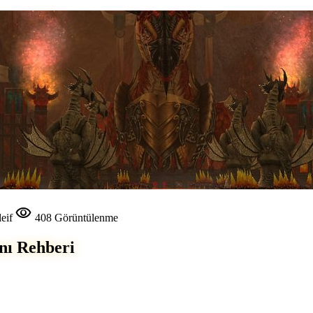
visibility
eif
408 Görüntülenme
nı Rehberi