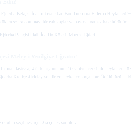
k Edin!
 Ejderha Bekçisi İdall ortaya çıkar. Bundan sonra Ejderha Heykelleri %0
ükten sonra onu mavi bir ışık kaplar ve hasar alınamaz hale bürünür.
jderha Bekçisi İdall, İdall'in Kölesi, Magma Ejderi
esi Meley'i Yenilgiye Uğratın!
cana ulaştıysa, 4 farklı oyuncunun 10 saniye içerisinde heykellerin ü
jderha Kraliçesi Meley yenilir ve heykeller parçalanır. Ödülünüzü alabi
e ödülün seçilmesi için 2 seçenek sunulur: