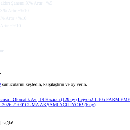
aldırı Şansını X% Artır +%5
 X% Artır +%10
X% Artır +%10
Artır +%10
me
?
P
sunucularını keşfedin, karşılaştırın ve oy verin.
cusu - Otomatik Av | 19 Haziran
(129 oy)
Lejyon2 1-105 FARM E
1.2026 21:00' CUMA AKŞAMI AÇILIYOR!
(6 oy)
j sağla!