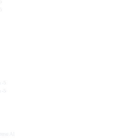
5
5
 -5
 -5
nusu Al