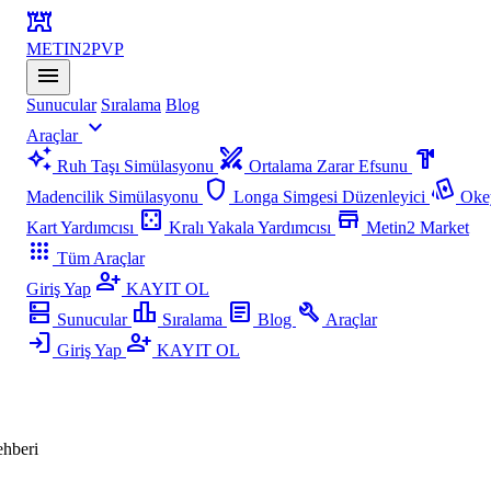
fort
METIN2
PVP
menu
Sunucular
Sıralama
Blog
expand_more
Araçlar
auto_awesome
swords
hardware
Ruh Taşı Simülasyonu
Ortalama Zarar Efsunu
shield
playing_cards
Madencilik Simülasyonu
Longa Simgesi Düzenleyici
Oke
casino
store
Kart Yardımcısı
Kralı Yakala Yardımcısı
Metin2 Market
apps
Tüm Araçlar
person_add
Giriş Yap
KAYIT OL
dns
leaderboard
article
build
Sunucular
Sıralama
Blog
Araçlar
login
person_add
Giriş Yap
KAYIT OL
hberi