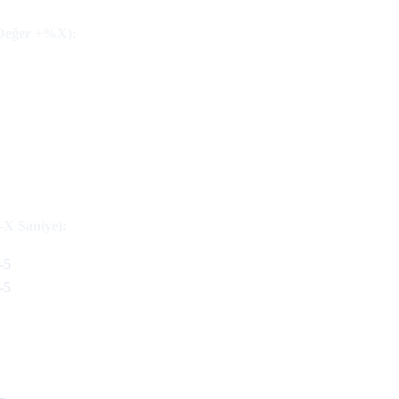
 Değer +%X):
-X Saniye):
-5
-5