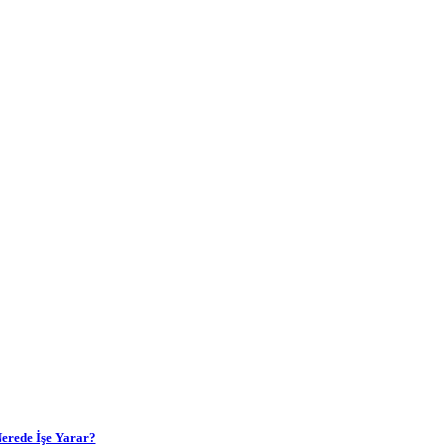
erede İşe Yarar?