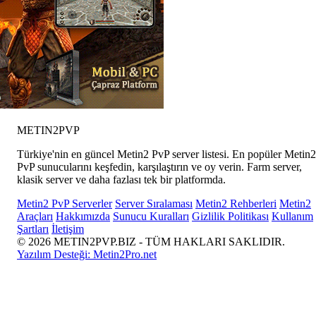
METIN2
PVP
Türkiye'nin en güncel Metin2 PvP server listesi. En popüler Metin2
PvP sunucularını keşfedin, karşılaştırın ve oy verin. Farm server,
klasik server ve daha fazlası tek bir platformda.
Metin2 PvP Serverler
Server Sıralaması
Metin2 Rehberleri
Metin2
Araçları
Hakkımızda
Sunucu Kuralları
Gizlilik Politikası
Kullanım
Şartları
İletişim
© 2026 METIN2PVP.BIZ - TÜM HAKLARI SAKLIDIR.
Yazılım Desteği:
Metin2Pro.net