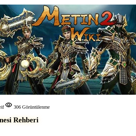
visibility
eif
306 Görüntülenme
esi Rehberi