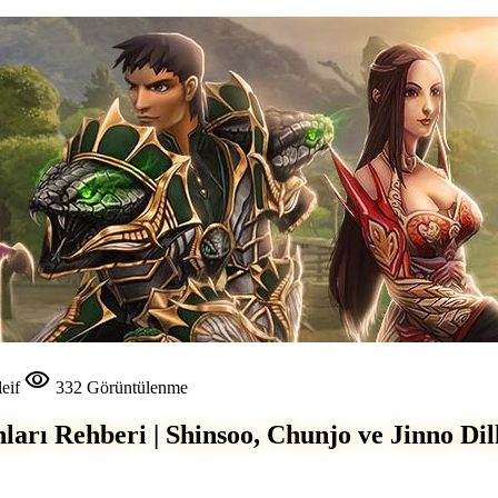
visibility
eif
332 Görüntülenme
ları Rehberi | Shinsoo, Chunjo ve Jinno Dil