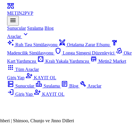
fort
METIN2
PVP
menu
Sunucular
Sıralama
Blog
expand_more
Araçlar
auto_awesome
swords
hardware
Ruh Taşı Simülasyonu
Ortalama Zarar Efsunu
shield
playing_cards
Madencilik Simülasyonu
Longa Simgesi Düzenleyici
Oke
casino
store
Kart Yardımcısı
Kralı Yakala Yardımcısı
Metin2 Market
apps
Tüm Araçlar
person_add
Giriş Yap
KAYIT OL
dns
leaderboard
article
build
Sunucular
Sıralama
Blog
Araçlar
login
person_add
Giriş Yap
KAYIT OL
hberi | Shinsoo, Chunjo ve Jinno Dilleri