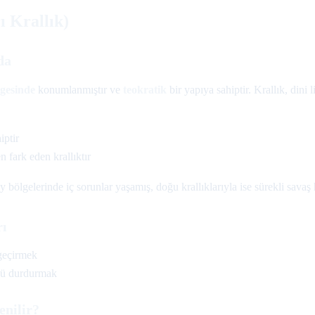
ı Krallık)
da
lgesinde
konumlanmıştır ve
teokratik
bir yapıya sahiptir. Krallık, dini l
iptir
n fark eden krallıktır
 bölgelerinde iç sorunlar yaşamış, doğu krallıklarıyla ise sürekli savaş 
rı
geçirmek
nü durdurmak
enilir?