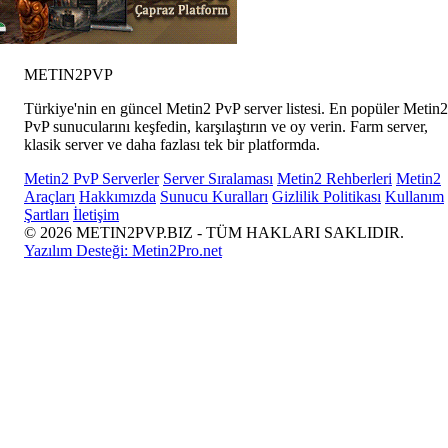
METIN2
PVP
Türkiye'nin en güncel Metin2 PvP server listesi. En popüler Metin2
PvP sunucularını keşfedin, karşılaştırın ve oy verin. Farm server,
klasik server ve daha fazlası tek bir platformda.
Metin2 PvP Serverler
Server Sıralaması
Metin2 Rehberleri
Metin2
Araçları
Hakkımızda
Sunucu Kuralları
Gizlilik Politikası
Kullanım
Şartları
İletişim
© 2026 METIN2PVP.BIZ - TÜM HAKLARI SAKLIDIR.
Yazılım Desteği:
Metin2Pro.net