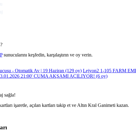
nu
aj
z?
vP
sunucularını keşfedin, karşılaştırın ve oy verin.
ucusu - Otomatik Av | 19 Haziran
(129 oy)
Lejyon2 1-105 FARM E
3.01.2026 21:00' CUMA AKŞAMI AÇILIYOR!
(6 oy)
aj sağla!
kartları işaretle, açılan kartları takip et ve Altın Kral Ganimeti kazan.
arı