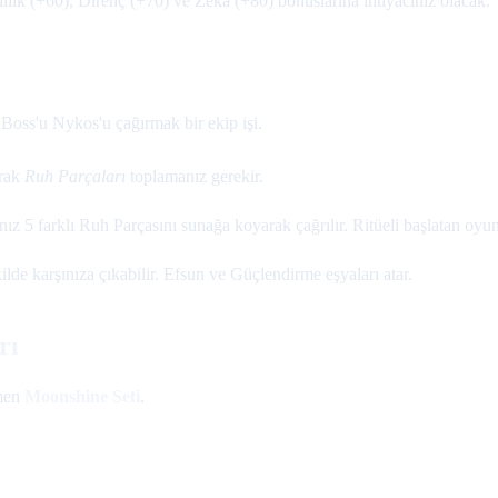
lık (+60), Direnç (+70) ve Zeka (+80) bonuslarına ihtiyacınız olacak.
 Boss'u Nykos'u çağırmak bir ekip işi.
arak
Ruh Parçaları
toplamanız gerekir.
ız 5 farklı Ruh Parçasını sunağa koyarak çağrılır. Ritüeli başlatan oyun
kilde karşınıza çıkabilir. Efsun ve Güçlendirme eşyaları atar.
rı
ömen
Moonshine Seti
.