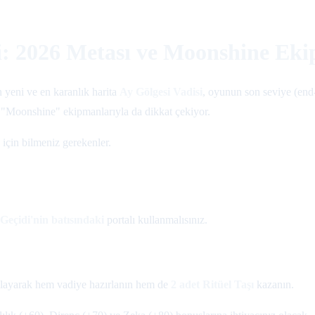
i: 2026 Metası ve Moonshine Ek
yeni ve en karanlık harita
Ay Gölgesi Vadisi
, oyunun son seviye (end-
iz "Moonshine" ekipmanlarıyla da dikkat çekiyor.
için bilmeniz gerekenler.
 Geçidi'nin batısındaki
portalı kullanmalısınız.
mlayarak hem vadiye hazırlanın hem de
2 adet Ritüel Taşı
kazanın.