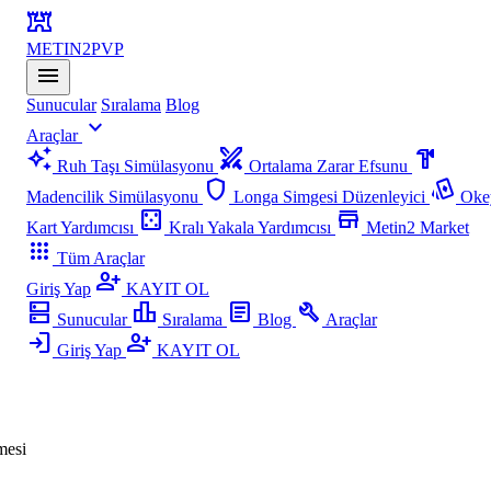
fort
METIN2
PVP
menu
Sunucular
Sıralama
Blog
expand_more
Araçlar
auto_awesome
swords
hardware
Ruh Taşı Simülasyonu
Ortalama Zarar Efsunu
shield
playing_cards
Madencilik Simülasyonu
Longa Simgesi Düzenleyici
Oke
casino
store
Kart Yardımcısı
Kralı Yakala Yardımcısı
Metin2 Market
apps
Tüm Araçlar
person_add
Giriş Yap
KAYIT OL
dns
leaderboard
article
build
Sunucular
Sıralama
Blog
Araçlar
login
person_add
Giriş Yap
KAYIT OL
mesi