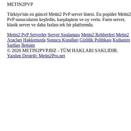
METIN2
PVP
Türkiye'nin en güncel Metin2 PvP server listesi. En popüler Metin2
PvP sunucularını keşfedin, karşılaştırın ve oy verin. Farm server,
klasik server ve daha fazlası tek bir platformda.
Metin2 PvP Serverler
Server Sıralaması
Metin2 Rehberleri
Metin2
Araçları
Hakkımızda
Sunucu Kuralları
Gizlilik Politikası
Kullanım
Şartları
İletişim
© 2026 METIN2PVP.BIZ - TÜM HAKLARI SAKLIDIR.
Yazılım Desteği:
Metin2Pro.net