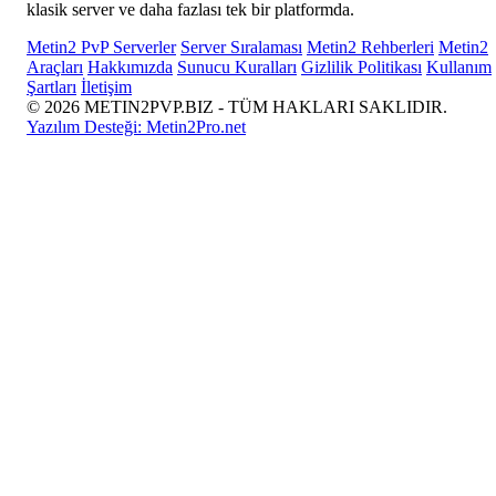
klasik server ve daha fazlası tek bir platformda.
Metin2 PvP Serverler
Server Sıralaması
Metin2 Rehberleri
Metin2
Araçları
Hakkımızda
Sunucu Kuralları
Gizlilik Politikası
Kullanım
Şartları
İletişim
© 2026 METIN2PVP.BIZ - TÜM HAKLARI SAKLIDIR.
Yazılım Desteği:
Metin2Pro.net