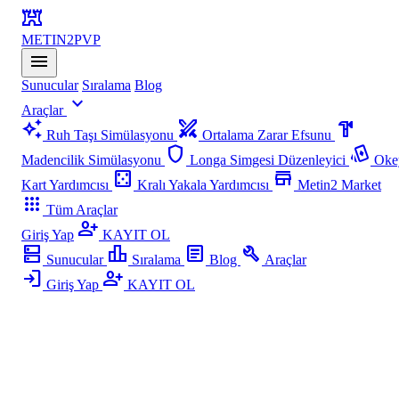
fort
METIN2
PVP
menu
Sunucular
Sıralama
Blog
expand_more
Araçlar
auto_awesome
swords
hardware
Ruh Taşı Simülasyonu
Ortalama Zarar Efsunu
shield
playing_cards
Madencilik Simülasyonu
Longa Simgesi Düzenleyici
Oke
casino
store
Kart Yardımcısı
Kralı Yakala Yardımcısı
Metin2 Market
apps
Tüm Araçlar
person_add
Giriş Yap
KAYIT OL
dns
leaderboard
article
build
Sunucular
Sıralama
Blog
Araçlar
login
person_add
Giriş Yap
KAYIT OL